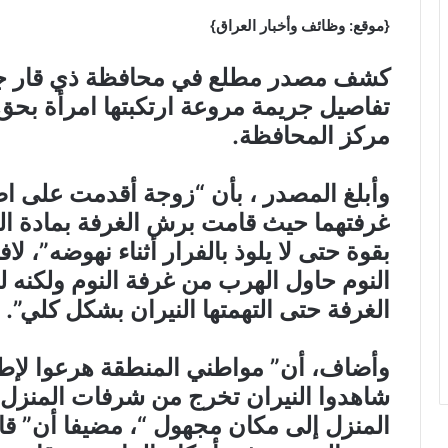
{موقع: وظائف وأخبار العراق}
كشف مصدر مطلع في محافظة ذي قار جنو
تفاصيل جريمة مروعة ارتكبتها امرأة بحق
مركز المحافظة.
وأبلغ المصدر ، بأن “زوجة أقدمت على اضرا
غرفتهما حيث قامت برش الغرفة بمادة الن
بقوة حتى لا يلوذ بالفرار أثناء نهوضه”، لا
النوم حاول الهرب من غرفة النوم ولكنه ل
الغرفة حتى التهمتها النيران بشكل كلي”.
وأضاف، أن” مواطني المنطقة هرعوا لإطفا
شاهدوا النيران تخرج من شرفات المنزل
المنزل إلى مكان مجهول “، مضيفا أن” قا