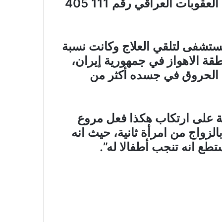
بحق الزوجة وفق أحكام المادة 405‪ من قانون العقوبات العراقي رقم 111
مستشفى لتلقي العلاج وكانت نسبة
طقة الاهواز في جمهورية إيران،
 الحروق في جسده أكثر من
ة على ارتكاب هكذا فعل مروع
الزواج من امرأة ثانية، حيث انه