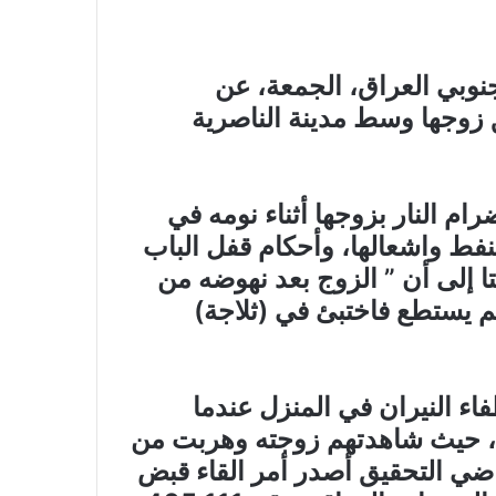
بي العراق، الجمعة، عن
 زوجها وسط مدينة الناصرية
م النار بزوجها أثناء نومه في
فط واشعالها، وأحكام قفل الباب
فتا إلى أن ” الزوج بعد نهوضه من
م يستطع فاختبئ في (ثلاجة)
ء النيران في المنزل عندما
، حيث شاهدتهم زوجته وهربت من
ضي التحقيق أصدر أمر القاء قبض