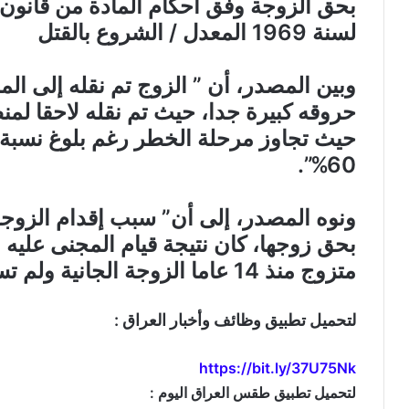
لسنة 1969 المعدل / الشروع بالقتل
وبين المصدر، أن ” الزوج تم نقله إلى ال
حروقه كبيرة جدا، حيث تم نقله لاحقا لمن
حيث تجاوز مرحلة الخطر رغم بلوغ نسبة
60%”.
ونوه المصدر، إلى أن” سبب إقدام الزوج
بحق زوجها، كان نتيجة قيام المجنى عليه ب
متزوج منذ 14 عاما الزوجة الجانية ولم تستطع انه تنجب أطفالا له”.
لتحميل تطبيق وظائف وأخبار العراق :
https://bit.ly/37U75Nk
لتحميل تطبيق طقس العراق اليوم :