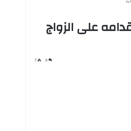
نية
قدامه على الزواج
7
0