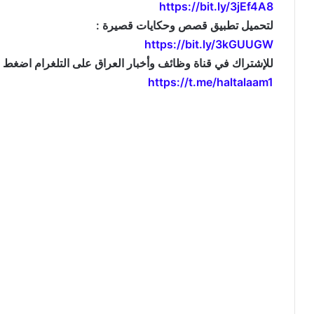
https://bit.ly/3jEf4A8
لتحميل تطبيق قصص وحكايات قصيرة :
https://bit.ly/3kGUUGW
للإشتراك في قناة وظائف وأخبار العراق على التلغرام اضغط ال
https://t.me/haltalaam1
موقع: وظائف العراق , وظائف واخبار العراق , اخبار العراق , وظائف في العراق , وظائف شاغرة , العراق 
jobs and news , iraq news , iraqjobs , وظائف وتعيينات العراق , اريد تعيين , 
, تعيينات اليوم