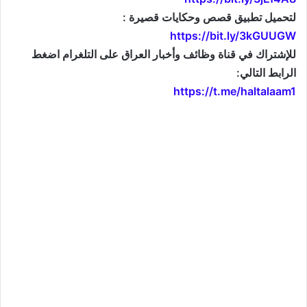
لتحميل تطبيق قصص وحكايات قصيرة :
https://bit.ly/3kGUUGW
للإشتراك في قناة وظائف وأخبار العراق على التلغرام اضغط
الرابط التالي:
https://t.me/haltalaam1
موقع: وظائف العراق , وظائف واخبار العراق , اخبار العراق , وظائف في العراق , وظائف شاغرة , العراق
اليوم , تعيينات جديدة , تعيينات العراق , فرص عمل , تعيينات العراق , العراق الان , طقس العراق , موقع
وزارة التربية العراقية , موقع وزارة الدفاع العراقية , وزارات العراق , حكومة العراق , قرارات العراق , وظائف
وأخبار العراق , وظائف و أخبار العراق , iraq jobs , iraq jobs and news , iraq news , iraqjobs , وظائف
وتعيينات العراق , اريد تعيين , اريد وظيفة , فتح تعيينات , فتح وظائف , تعيينات القطاع العام , تعيينات القطاع
الخاص , التعيينات في العراق , تعيينات اليوم