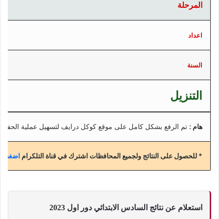
المرحلة
اعداد
السنة
التنزيل
هام :
تم الرفع بشكل كامل على موقع كوكل درايف لتسهيل عملية الحفظ
* للحصول على النتائج ولجميع المحافظات اشترك في قناة التلكرام
اضغط هن
استعلام عن نتائج السادس الابتدائي دور اول 2023