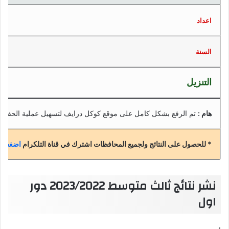
اعداد
السنة
التنزيل
هام :
تم الرفع بشكل كامل على موقع كوكل درايف لتسهيل عملية الحفظ
* للحصول على النتائج ولجميع المحافظات اشترك في قناة التلكرام
اضغط هن
نشر نتائج ثالث متوسط 2023/2022 دور
اول