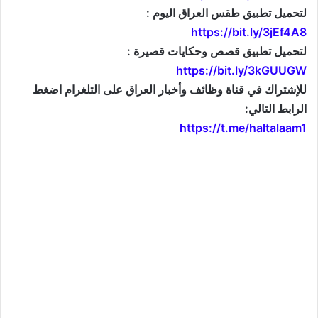
لتحميل تطبيق طقس العراق اليوم :
https://bit.ly/3jEf4A8
لتحميل تطبيق قصص وحكايات قصيرة :
https://bit.ly/3kGUUGW
للإشتراك في قناة وظائف وأخبار العراق على التلغرام اضغط
الرابط التالي:
https://t.me/haltalaam1
موقع: وظائف العراق , وظائف واخبار العراق , اخبار العراق , وظائف في العراق , وظائف شاغرة , العراق
اليوم , تعيينات جديدة , تعيينات العراق , فرص عمل , تعيينات العراق , العراق الان , طقس العراق , موقع
وزارة التربية العراقية , موقع وزارة الدفاع العراقية , وزارات العراق , حكومة العراق , قرارات العراق , وظائف
وأخبار العراق , وظائف و أخبار العراق , iraq jobs , iraq jobs and news , iraq news , iraqjobs , وظائف
وتعيينات العراق , اريد تعيين , اريد وظيفة , فتح تعيينات , فتح وظائف , تعيينات القطاع العام , تعيينات القطاع
الخاص , التعيينات في العراق , تعيينات اليوم