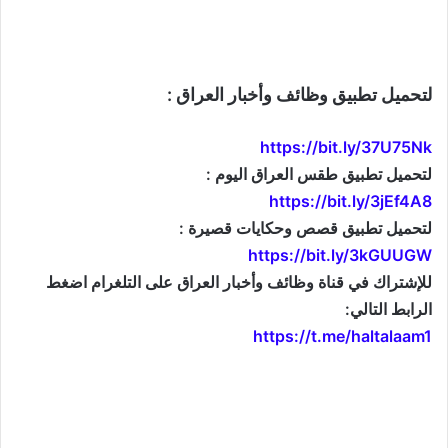
لتحميل تطبيق وظائف وأخبار العراق :
https://bit.ly/37U75Nk
لتحميل تطبيق طقس العراق اليوم :
https://bit.ly/3jEf4A8
لتحميل تطبيق قصص وحكايات قصيرة :
https://bit.ly/3kGUUGW
للإشتراك في قناة وظائف وأخبار العراق على التلغرام اضغط
الرابط التالي:
https://t.me/haltalaam1
موقع: وظائف العراق , وظائف واخبار العراق , اخبار العراق , وظائف في العراق , وظائف شاغرة , العراق
اليوم , تعيينات جديدة , تعيينات العراق , فرص عمل , تعيينات العراق , العراق الان , طقس العراق , موقع
وزارة التربية العراقية , موقع وزارة الدفاع العراقية , وزارات العراق , حكومة العراق , قرارات العراق , وظائف