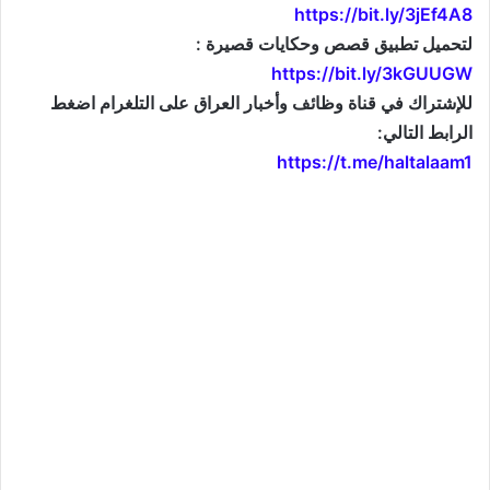
https://bit.ly/3jEf4A8
لتحميل تطبيق قصص وحكايات قصيرة :
https://bit.ly/3kGUUGW
للإشتراك في قناة وظائف وأخبار العراق على التلغرام اضغط
الرابط التالي:
https://t.me/haltalaam1
موقع: وظائف العراق , وظائف واخبار العراق , اخبار العراق , وظائف في العراق , وظائف شاغرة , العراق
اليوم , تعيينات جديدة , تعيينات العراق , فرص عمل , تعيينات العراق , العراق الان , طقس العراق , موقع
وزارة التربية العراقية , موقع وزارة الدفاع العراقية , وزارات العراق , حكومة العراق , قرارات العراق , وظائف
وأخبار العراق , وظائف و أخبار العراق , iraq jobs , iraq jobs and news , iraq news , iraqjobs , وظائف
وتعيينات العراق , اريد تعيين , اريد وظيفة , فتح تعيينات , فتح وظائف , تعيينات القطاع العام , تعيينات القطاع
الخاص , التعيينات في العراق , تعيينات اليوم