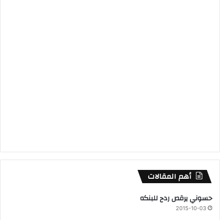
أهم المقالات
حسوني يرقص ردح للبنكه
2015-10-03