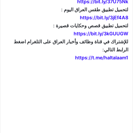
https://bit.ly/37U75Nk
لتحميل تطبيق طقس العراق اليوم :
https://bit.ly/3jEf4A8
لتحميل تطبيق قصص وحكايات قصيرة :
https://bit.ly/3kGUUGW
للإشتراك في قناة وظائف وأخبار العراق على التلغرام اضغط
الرابط التالي:
https://t.me/haltalaam1
موقع: وظائف العراق , وظائف واخبار العراق , اخبار العراق , وظائف في العراق , وظائف شاغرة , العراق
اليوم , تعيينات جديدة , تعيينات العراق , فرص عمل , تعيينات العراق , العراق الان , طقس العراق , موقع
وزارة التربية العراقية , موقع وزارة الدفاع العراقية , وزارات العراق , حكومة العراق , قرارات العراق , وظائف
وأخبار العراق , وظائف و أخبار العراق , iraq jobs , iraq jobs and news , iraq news , iraqjobs , وظائف
وتعيينات العراق , اريد تعيين , اريد وظيفة , فتح تعيينات , فتح وظائف , تعيينات القطاع العام , تعيينات القطاع
الخاص , التعيينات في العراق , تعيينات اليوم