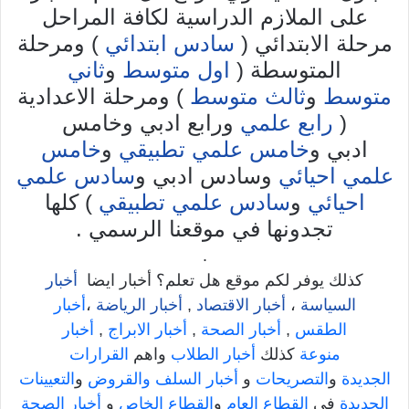
على الملازم الدراسية لكافة المراحل
مرحلة الابتدائي (
سادس ابتدائي
) ومرحلة
المتوسطة (
اول متوسط
و
ثاني
متوسط
و
ثالث متوسط
) ومرحلة الاعدادية
(
رابع علمي
ورابع ادبي وخامس
ادبي و
خامس علمي تطبيقي
و
خامس
علمي احيائي
وسادس ادبي و
سادس علمي
احيائي
و
سادس علمي تطبيقي
) كلها
تجدونها في موقعنا الرسمي .
.
كذلك يوفر لكم موقع هل تعلم؟ أخبار ايضا
أخبار
السياسة
،
أخبار الاقتصاد
,
أخبار الرياضة
،
أخبار
الطقس
,
أخبار الصحة
,
أخبار الابراج
,
أخبار
منوعة
كذلك
أخبار الطلاب
واهم
القرارات
الجديدة
و
التصريحات
و
أخبار السلف والقروض
و
التعيينات
الجديدة
في
القطاع العام
و
القطاع الخاص
و
أخبار الصحة