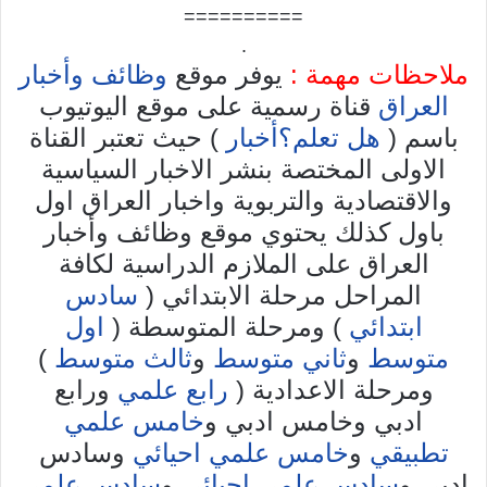
==========
.
ملاحظات مهمة :
يوفر موقع
وظائف وأخبار
العراق
قناة رسمية على موقع اليوتيوب
باسم (
هل تعلم؟أخبار
) حيث تعتبر القناة
الاولى المختصة بنشر الاخبار السياسية
والاقتصادية والتربوية واخبار العراق اول
باول كذلك يحتوي موقع وظائف وأخبار
العراق على الملازم الدراسية لكافة
المراحل مرحلة الابتدائي (
سادس
ابتدائي
) ومرحلة المتوسطة (
اول
متوسط
و
ثاني متوسط
و
ثالث متوسط
)
ومرحلة الاعدادية (
رابع علمي
ورابع
ادبي وخامس ادبي و
خامس علمي
تطبيقي
و
خامس علمي احيائي
وسادس
ادبي و
سادس علمي احيائي
و
سادس علمي