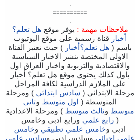
.
==========
.
ملاحظات مهمة :
يوفر موقع
هل تعلم؟
أخبار
قناة رسمية على موقع اليوتيوب
باسم (
هل تعلم؟أخبار
) حيث تعتبر القناة
الاولى المختصة بنشر الاخبار السياسية
والاقتصادية والتربوية واخبار العراق اول
باول كذلك يحتوي موقع هل تعلم؟ أخبار
على الملازم الدراسية لكافة المراحل
مرحلة الابتدائي (
سادس ابتدائي
) ومرحلة
المتوسطة (
اول متوسط
و
ثاني
متوسط
و
ثالث متوسط
) ومرحلة الاعدادية
(
رابع علمي
ورابع ادبي وخامس
ادبي و
خامس علمي تطبيقي
و
خامس
علمي احيائي
وسادس ادبي و
سادس علمي