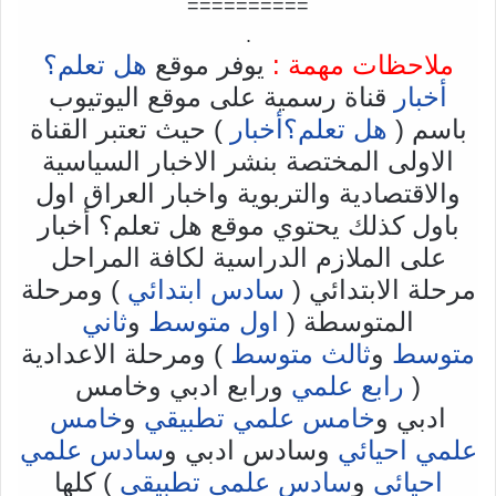
==========
.
ملاحظات مهمة :
يوفر موقع
هل تعلم؟
أخبار
قناة رسمية على موقع اليوتيوب
باسم (
هل تعلم؟أخبار
) حيث تعتبر القناة
الاولى المختصة بنشر الاخبار السياسية
والاقتصادية والتربوية واخبار العراق اول
باول كذلك يحتوي موقع هل تعلم؟ أخبار
على الملازم الدراسية لكافة المراحل
مرحلة الابتدائي (
سادس ابتدائي
) ومرحلة
المتوسطة (
اول متوسط
و
ثاني
متوسط
و
ثالث متوسط
) ومرحلة الاعدادية
(
رابع علمي
ورابع ادبي وخامس
ادبي و
خامس علمي تطبيقي
و
خامس
علمي احيائي
وسادس ادبي و
سادس علمي
احيائي
و
سادس علمي تطبيقي
) كلها