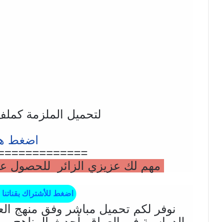
لتحميل الملزمة كملف pdf وحفظ
اضغط هن
=============
مهم لك عزيزي الزائر للحصول على 
اضغط للأشتراك بقناتنا 
نوفر لكم تحميل مباشر وفق منهج الع
الدراسية في العراق بأحدث المناهج ، و