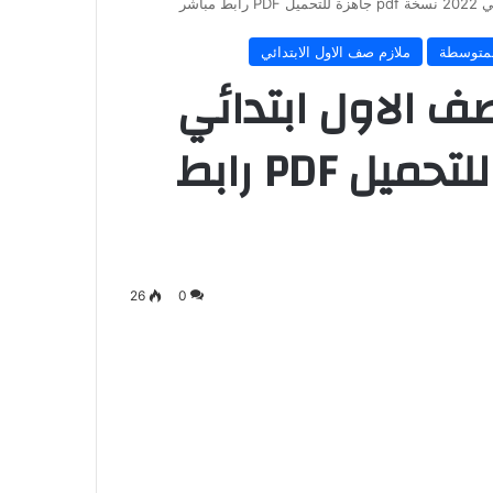
مباشر
لمتوسطة
ملازم صف الاول الابتدائي
صف الاول ابتدائي
2022 نسخة pdf جاهزة للتحميل PDF رابط
26
0