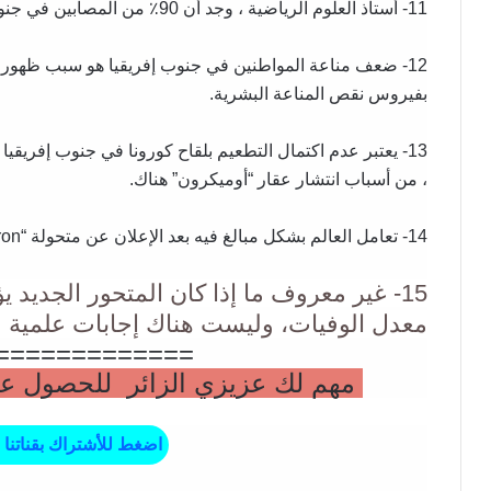
11- أستاذ العلوم الرياضية ، وجد أن 90٪ من المصابين في جنوب إفريقيا لديهم هذا التسلسل الجيني الجديد.
بفيروس نقص المناعة البشرية.
13- يعتبر عدم اكتمال التطعيم بلقاح كورونا في جنوب إفريق
، من أسباب انتشار عقار “أوميكرون” هناك.
14- تعامل العالم بشكل مبالغ فيه بعد الإعلان عن متحولة “Omicron”.
15- غير معروف ما إذا كان المتحور الجديد 
معدل الوفيات، وليست هناك إجابات علمية لتب
=============
مهم لك عزيزي الزائر للحصول على 
اضغط للأشتراك بقناتنا 