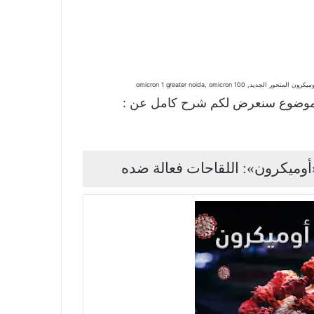
omicron 1 greater noida, omicr
موضوع سنعرض لكم شرح كامل عن :