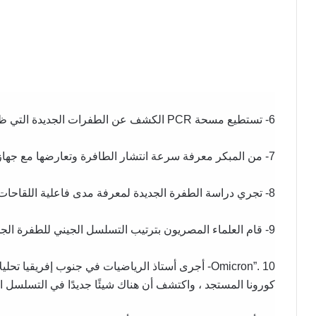
6- تستطيع مسحة PCR الكشف عن الطفرات الجديدة التي ظهرت في جنوب إفريقيا.
7- من المبكر معرفة سرعة انتشار الطافرة وتعارضها مع جهاز المناعة والتسبب في الوفاة المبكرة.
8- تجري دراسة الطفرة الجديدة لمعرفة مدى فاعلية اللقاحات المضادة لكورونا التي تم اكتشافها حتى الآن.
9- قام العلماء المصريون بترتيب التسلسل الجيني للطفرة الجديدة “
Omicron”. 10- أجرى أستاذ الرياضيات في جنوب إفريقي
كورونا المستجد ، واكتشف أن هناك شيئًا جديدًا في التسلسل ا