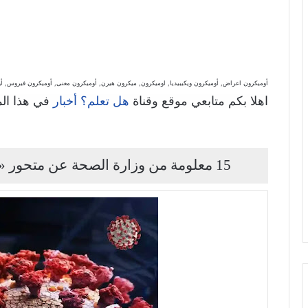
أوميكرون اعراض, أوميكرون ويكيبيديا, اوميكرون, ميكرون هيرن, أوميكرون معنى, أوميكرون فيروس, أوميكرون المتحور الجديد, on 100
اهلا بكم متابعي موقع وقناة
في هذا ال
هل تعلم؟ أخبار
15 معلومة من وزارة الصحة عن متحور «أوميكرون»: اللقاحات فعالة ضده