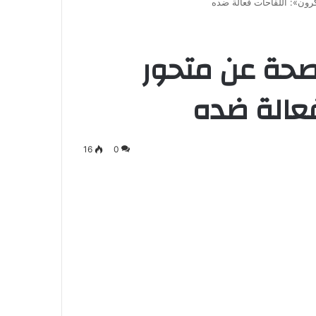
لصحة عن متحور
فعالة ضده
16
0