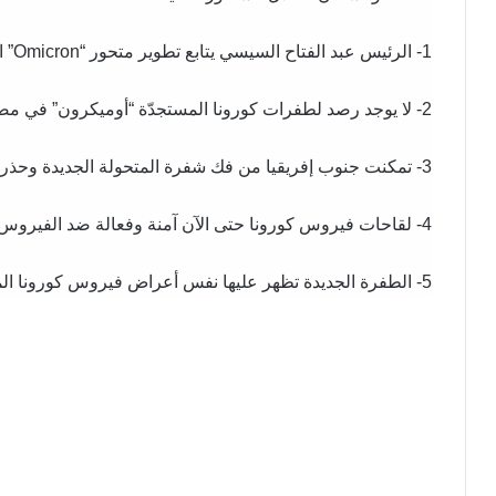
1- الرئيس عبد الفتاح السيسي يتابع تطوير متحور “Omicron” الذي ظهر في جنوب إفريقيا.
2- لا يوجد رصد لطفرات كورونا المستجدّة “أوميكرون” في مصر حتى الآن.
3- تمكنت جنوب إفريقيا من فك شفرة المتحولة الجديدة وحذرت العالم منها.
4- لقاحات فيروس كورونا حتى الآن آمنة وفعالة ضد الفيروس.
5- الطفرة الجديدة تظهر عليها نفس أعراض فيروس كورونا المعروف.