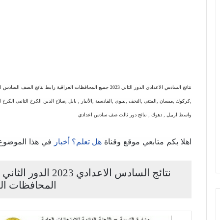
,كركوك ,ميسان ,المثنى ,النجف ,نينوى ,القادسية ,الأنبار , بابل ,صلاح الدين الكرخ الثانيى الكرخ الثا
واسط اربيل , دهوك , نتائج دور ثالث صف سادس اعدادي
اهلا بكم متابعي موقع وقناة
في هذا الموضوع
هل تعلم؟ أخبار
نتائج السادس الاعدا
المحافظات الع