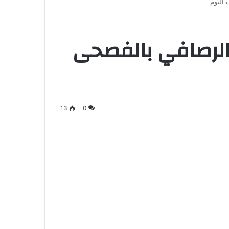
اليوم
لرصافي بالفصحى
13
0