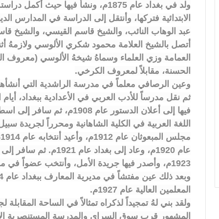
ولد في بغداد عام 1875م، ونشأ فيها حي
الابتدائية فتركها، وأنتقل إلى الدراسة في المدارس الد
عبد الوهاب النائب، والشيخ قاسم القيسي، والشيخ قاس
أتصل بالشيخ العلامة محمود شكري الألوسي ولازمهُ أث
العمامة وزي العلماء وسماهُ شيخهُ الألوسي (معروف 
الحسنة، مقابلاً لمعروف الكرخي.
وعين الرصافي معلماً في مدرسة الراشدية التي أنشأها 
فيها إلى أعلان الدستور عام 08
م
المعلمين العالية عام 1927م.
ولقد بني لهُ تمجيداً لذكراه تمثالاً في الساحة المقابل
المشهور قرب سوق السراي والمدرسة المستنصرية الأ