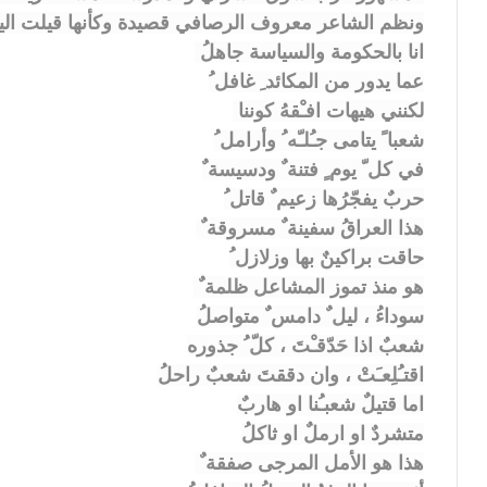
ونظم الشاعر معروف الرصافي قصيدة وكأنها قيلت اليوم
انا بالحكومة والسياسة جاهلُ
عما يدور من المكائد ِ غافل ُ
لكنني هيهات افـْقهُ كوننا
شعبا ً يتامى جـُلـّه ُ وأرامل ُ
في كل ّ يوم ٍ فتنة ٌ ودسيسة ٌ
حربٌ يفجّرُها زعيم ٌ قاتل ُ
هذا العراقُ سفينة ٌ مسروقة ٌ
حاقت براكينٌ بها وزلازل ُ
هو منذ تموز المشاعل ظلمة ٌ
سوداءُ ، ليل ٌ دامس ٌ متواصلُ
شعبٌ اذا حَدّقـْتَ ، كلّ ُ جذوره
اقتـُلِعـَتْ ، وان دققتَ شعبٌ راحلُ
اما قتيلٌ شعبـُنا او هاربٌ
متشردٌ او ارملٌ او ثاكلُ
هذا هو الأمل المرجى صفقة ٌ