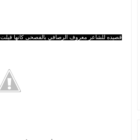
قصيده للشاعر معروف الرصافي بالفصحى كانها قيلت ا