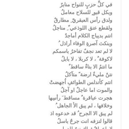
في كلِّ حزبٍ للنواح منابرٌ
وبكل قبو ٍ للسلاح معاملُ
ولدق رأس العبقريّ ِ مطارقٌ
ولقطع عنق اللوذعي ّ ِ مناجلُ
انتم بديباج الكلام أماجدٌ
وبنكث آصرةِ الوفاء أراذل ُ
لا لم تعد نجفٌ تفاخرُ باسمكم
لاكوفة ٌ ، لا كربلا ، لا بابلُ
ما انتمُ الا بناءٌ ساقط ٌ
نتنٌ مليءٌ ارضة ً متآكلُ
انتم كأندلس الطوائفِ اُجهضتْ
والموت اما عاجلٌ او آجلُ
هجرت عباقرة ٌ مساقط َ رأسِها
وخلافها ، لم يبق الأ الجاهل ُ
لم يبق الا الجرح ُ قد خدعوه اذ
قالوا لنزفه انت جرحٌ باسلُ