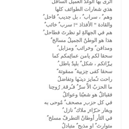
أثرى بها الوغدُ العميلُ السافل ُ
هذي شعارات الطوائف كلها
وهم ٌ ، سراب ٌ ، بل جديب ٌ قاحل ُ
والقادة ” الأفذاذ “! سرب ٌ خائب ٌ
هم في الجهالةِ لو نظرتَ فطاحل ُ
هذا هو الوطنُ الجميلُ مسالخ ٌ
ومدافن ٌ وخرائب ٌ ومزابل ُ
سحقا لكم يامن عمائِمكم كما
بـِزّاتكم ، شكل ٌ بليدٌ باطل ُ
سحقا كفى حِزبية ً ممقوتة ً
راحت تـُمايز دينـَها وتفاضلُ
ما الحزبُ الاّ سرّ ُ فـُرقة ِ رُوحِنا
فقبائلٌ هو شعبُنا وعوائلُ
في كل حزب ٍ مصحف ٌ مُوحى به
وبغار حـَرّاء ٍ ملاك ٌ نازل ُ
في الثأر أوطانُ التطرفّ مسلخ ٌ
متوارث ٌ او مذبح ٌ متبادلُ