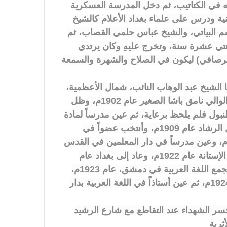
ث أكمل دراسته في الكتاتيب، ثم دخل المدرسة العسكرية
ينية ودرس على علماء بغداد الأعلام كالشيخ
م البياتي، والشيخ عباس حلمي القصاب، ثم
نتي عشرة سنة، وتخرج عليهِ وكان يرتدي
الرصافي) ليكون في الصلاح والشهرة والسمعة
الشيخ عبد الوهاب النائب، شمال الأعظمية،
ثم نقل مدرساً للأدب العربي في الأعدادية ببغداد، أيام الوالي نامق باشا الصغير عام 1902م، وظل
19م، ثم سافر إلى اسطنبول فلم يلحظ برعاية، ثم عين مدرساً لمادة
اللغة العربية في الكلية الشاهانية ومحرراً لجريدة سبيل الرشاد عام 1909م، وأنتخب عضواً في
جلس المبعوثان عام 1912م، وأعيد أنتخابه عام 1914م، وعين مدرساً في دار المعلمين في القدس
عام 1920م، وعاد إلى بغداد عام 1921م. ثم سافر إلى الإستانة عام 1922م، وعاد إلى بغداد عام
1923م، وأصدر فيها جريدة الأمل، وأنتخب عضواً في مجمع اللغة العربية في دمشق، عام 1923م،
وبعد ذلك عين مفتشاً في مديرية المعارف ببغداد عام 1924م، ثم عين أستاذاً في اللغة العربية بدار
ة لجسر الشهداء عند التقاطع مع شارع الرشيد
ثرية