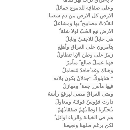
لا ياعراقُ ثراك نهرٌ للدما
وعلى ضفافِه للدموع خمائلُ
الارض كل الارض من دم شعبنا
اتقـّدَتْ مصابيح ٌ بها ومشاعلُ
الارض نبع الحُبّ لولا شلة ٌ
هي حابلٌ للاجنبيّ ونابلُ
يتآمرون على العراق وأهلِهِ
زمرٌ على وطن الإبا تتطاولُ
فهنا عميلٌ ضالع ٌ متآمرٌ
وهناك وغد ٌحاقدٌ مُتحاملُ
” شايلوكْ “جذلانٌ بكون بلاده
فيها مآس ٍ جمة ٌ ومهازلُ
ومتى العراقُ مضى ليرفعَ رأسَهُ
دارت فؤوسٌ فوقـَهُ ومعاولُ
تـُجـّارنا اوطانـُهُمْ صفقاتـُهُمْ
هم في الخيانة والرياء اوائل ُ
لكن برغم صليبنا ونجيعنا