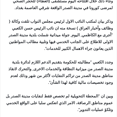
وجاء ذلك خلال افتتاحه اليوم مستشفى {العطاء} للحجر الصحي
لمرضى كورونا في مدينة الصدر الواقعة شرقي العاصمة بغداد.
وذكر بيان لمكتب النائب الاول لرئيس مجلس النواب تلقت وكالة {
وظائف وأخبار العراق } نسخة منه ان نائب الرئيس حسن الكعبي
“أجرى مع الكاظمي, اليوم, جولة ميدانية شملت بلدية مدينة الصدر
الاولى للاطلاع على الجانب الخدمي فيها وتلبية مطالب المواطنين
الذين يعانون جراء الاهمال الكبير للخدمات”.
وجدد الكعبي “مطالبته للحكومة بتقديم الدعم اللازم لدائرة بلدية
مدينة الصدر من ميزانية النظافة والخدمات الاخرى, والتحرك لانقاذ
مناطق مدينة الصدر من تراكم النفايات لأكثر من شهر وذلك لعدم
وجود تخصيصات مالية كافية لهذا الشأن”.
وبين ان “المحطة التحويلية لم تخصص فقط لنفايات مدينة الصدر بل
عموم مناطق الرصافة، الامر الذي انعكس سلبا على الواقع الخدمي
وتلكؤ عمليات التدوير”.