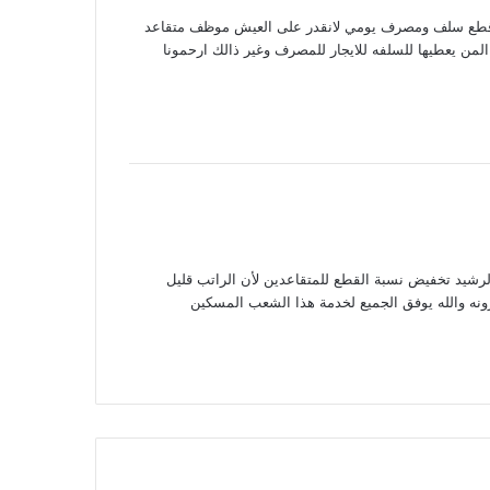
ار وقطع سلف ومصرف يومي لانقدر على العيش موظف متقاعد
ه العراقيه ياخذ راتب ٤٠٠ الف دينار المن يعطيها للسلفه للايجار للمصرف وغير ذالك ارحمونا
الرشيد تخفيض نسبة القطع للمتقاعدين لأن الراتب قليل
ه والله يوفق الجميع لخدمة هذا الشعب المسكين