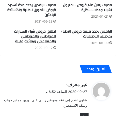
مصرف يعلن منح قروض ١٠٠ مليون
مصرف الرافدين يحدد مدة تسديد
لشراء وحدات سكنية
قروض التمويل للطلبة والأساتذة
الباحثين
2021-01-21
2021-06-23
الرافدين يحدد قيمة قروض الاطباء
اطلاق قروض شراء السيارات
بمختلف التخصصات
للمواطنين والموظفين
والمتقاعدين وبفائدة قليلة
2021-06-09
2020-10-12
تعليق واحد
ي
غير معرف
:
ق
2020-10-27 الساعة 6:52 م
و
شلون اقدم إني عقد وموطن راتبي على نهرين ممكن جواب
ل
وشكد الاستقطاع
رد