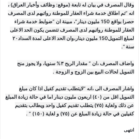
وقال المصرف في بيان له تابعة {موقع: وظائف وأخبار العراق} ،
انه “تم اطلاق خدمة شراء العقار للموطنة رواتبهم لدى المصرف
حصرا بواقع 150 مليون دينار”، مبينة ان “ضوابط خدمة شراء
العقار للموطنة رواتبهم لدى المصرف تتضمن يكون الحد الاعلى
لمبلغ التمويل150 مليون دينار،وان الحد الاعلى لمدة السداد٢٠
سنة “.
واضاف المصرف ،ان ” مقدار الربح ٣% سنويا، ولا يجوز منح
التمويل لحالات البيع بين الزوج و الزوجة .
واشار المصرف الى ،انه “لايتطلب تقديم كفيل اذا كان مبلغ
التمويل اقل من (٤٠) اربعون مليون دينار اما في حالة زيادة المبلغ
عن ذلك ولغاية (٧٥) يتطلب تقديم كفيل واحد ويطالب بتقديم
كفيلين في حالة زيادة المبلغ عن (٧٥) و لغاية (١٥٠) ” .
انتهى
…….