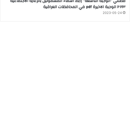
مظلتي “الوجبة التاسعة” رابط اسماء المشمولين بالرعاية الاجتماعية
٢٠٢٣ الوجبة الاخيرة pdf في المحافظات العراقية
2023-05-24