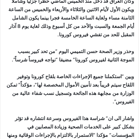
وكان العراق قد دخل منذ الخميس الماضي حظراً جزئياً وشاملاً
ويكون الأول لأيام الاثنين والثلاثاء والأربعاء والخميس من الساعة
الثامنة مساء ولغاية الساعة الخامسة فجرا بينما يكون الشامل
أيام الجمعة والسبت والأحد من كل أسبوع وذلك لغاية يوم 8 آذار
المقبل للحد من تفشي فيروس كورونا.
وحذر وزير الصحة حسن التميمي اليوم “من تحد كبير بسبب
الموجة الثانية لفيروس كورونا” مضيفا “نواجه فيروساً شرساً”.
وبين “استكملنا جميع الإجراءات الخاصة بلقاح كورونا وتوفير
اللقاح سيتم قريباً بعد تأمين الأموال المخصصة لها”، مؤكداً” تمكن
الوزارة من مجابهة هذه الجائحة وتسجيل نسب شفاء عالية من
الفيروس”.
واشار الى ان” شراسة هذا الفيروس وسرعة انتشاره قد تؤثر
بشكل كبير على الخدمات الصحية وزيادة المصابين في
المؤسسات” مؤكدا “الاستمرار بالالتزام بالإجراءات الوقائية ومنها