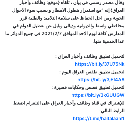
وقال مصدر رسمي في بيان ، تلقاه {موقع: وظائف وأخبار
العراق} إنه “مع استمرار هطول الامطار و بسبب سوء الاحوال
الجوية ومن اجل الحفاظ على سلامة التلاميذ والطلبة قرر
محافظي واسط والديوانية وديالى وبابل عن تعطيل الدوام في
المدارس كافة ليوم الاحد الموافق 2021/2/7 في جميع الدوائر ما
عدا الخدمية منها.
لتحميل تطبيق وظائف وأخبار العراق :
https://bit.ly/37U75Nk
لتحميل تطبيق طقس العراق اليوم :
https://bit.ly/3jEf4A8
لتحميل تطبيق قصص وحكايات قصيرة :
https://bit.ly/3kGUUGW
للإشتراك في قناة وظائف وأخبار العراق على التلغرام اضغط
الرابط التالي:
https://t.me/haltalaam1
موقع: وظائف العراق , وظائف واخبار العراق , اخبار العراق , وظائف في العراق , وظائف شاغرة , العراق