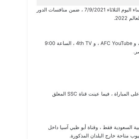
يخوض منتخب العراق ، مساء الثلاثاء ، مباراته ضد إيران ، مساء اليوم الثلاثاء 7/9/2021 ، ضمن منافسات الدور
2022.
تُذاع المباراة على قنوات أبو ظبي 2 آسيا ، و SSC Sport 6 ، و AFC YouTube ، و 4th TV ، الساعة 9:00
وأعلنت قناة أبو ظبي عن تعيين المعلق أحمد الحامد للتعليق على المباراة ، فيما عينت قناة SSC المعلق
ت SSC داخل المملكة العربية السعودية فقط ، وقناة أبو ظبي آسيا داخل