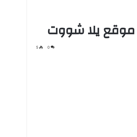
ر موقع يلا شووت
5
0