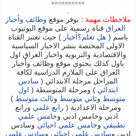
==========
.
ملاحظات مهمة :
يوفر موقع
وظائف وأخبار
العراق
قناة رسمية على موقع اليوتيوب
باسم (
هل تعلم؟أخبار
) حيث تعتبر القناة
الاولى المختصة بنشر الاخبار السياسية
والاقتصادية والتربوية واخبار العراق اول
باول كذلك يحتوي موقع وظائف وأخبار
العراق على الملازم الدراسية لكافة
المراحل مرحلة الابتدائي (
سادس
ابتدائي
) ومرحلة المتوسطة (
اول
متوسط
و
ثاني متوسط
و
ثالث متوسط
)
ومرحلة الاعدادية (
رابع علمي
ورابع
ادبي وخامس ادبي و
خامس علمي
تطبيقي
و
خامس علمي احيائي
وسادس
ادبي و
سادس علمي احيائي
و
سادس علمي