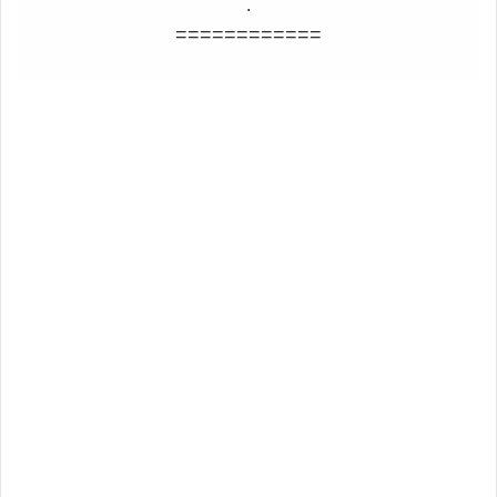
.
============