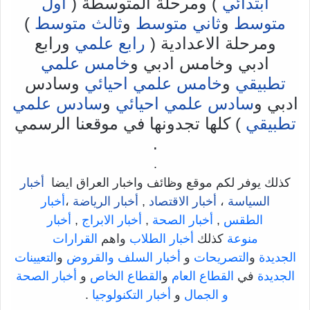
ابتدائي
) ومرحلة المتوسطة (
اول
متوسط
و
ثاني متوسط
و
ثالث متوسط
)
ومرحلة الاعدادية (
رابع علمي
ورابع
ادبي وخامس ادبي و
خامس علمي
تطبيقي
و
خامس علمي احيائي
وسادس
ادبي و
سادس علمي احيائي
و
سادس علمي
تطبيقي
) كلها تجدونها في موقعنا الرسمي
.
.
كذلك يوفر لكم موقع وظائف واخبار العراق ايضا
أخبار
السياسة
،
أخبار الاقتصاد
,
أخبار الرياضة
،
أخبار
الطقس
,
أخبار الصحة
,
أخبار الابراج
,
أخبار
منوعة
كذلك
أخبار الطلاب
واهم
القرارات
الجديدة
و
التصريحات
و
أخبار السلف والقروض
و
التعيينات
الجديدة
في
القطاع العام
و
القطاع الخاص
و
أخبار الصحة
و الجمال
و
أخبار التكنولوجيا
.