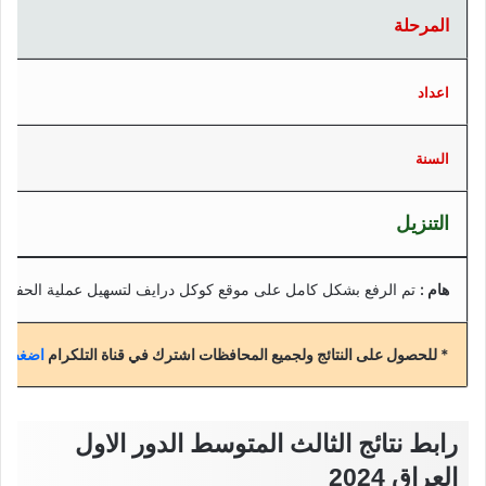
المرحلة
اعداد
السنة
التنزيل
هام :
تم الرفع بشكل كامل على موقع كوكل درايف لتسهيل عملية الحفظ
* للحصول على النتائج ولجميع المحافظات اشترك في قناة التلكرام
اضغط هن
رابط نتائج الثالث المتوسط الدور الاول
العراق 2024