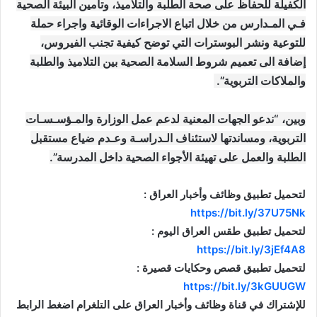
الكفيلة للحفاظ على صحة الطلبة والتلاميذ، وتأمين البيئة الصحية
فـي المـدارس من خلال اتباع الاجراءات الوقائية واجراء حملة
للتوعية ونشر البوسترات التي توضح كيفية تجنب الفيروس،
إضافة الى تعميم شروط السلامة الصحية بين التلاميذ والطلبة
والملاكات التربوية”.
وبين، “ندعو الجهات المعنية لدعم عمل الوزارة والمـؤسـسـات
التربوية، ومساندتها لاستئناف الـدراسـة وعـدم ضياع مستقبل
الطلبة والعمل على تهيئة الأجواء الصحية داخل المدرسة”.
لتحميل تطبيق وظائف وأخبار العراق :
https://bit.ly/37U75Nk
لتحميل تطبيق طقس العراق اليوم :
https://bit.ly/3jEf4A8
لتحميل تطبيق قصص وحكايات قصيرة :
https://bit.ly/3kGUUGW
للإشتراك في قناة وظائف وأخبار العراق على التلغرام اضغط الرابط