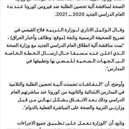
الصحة لمناقشة آلية تحصين الطلبة ضد فيروس كورونا عـنـد بدء
العام الدراسي الجديد 2020 ــ 2021.
وقــال الـوكـيـل الاداري لــوزارة الـتـربـيـة فلاح القيسي في
تصريح للصحيفة الرسمية وتابعة {موقع: وظائف وأخبار العراق} ،
“تمت مناقشة آلية انطلاق العام الدراسي الجديد مع وزارة الصحة
الــذي اعـلـن عـنـه مـسـبـقـا حــال ارســـال الـخـطـة الـخـاصـة
الــى الـجـهـات الـصـحـيـة لـلـمـضـي بها وتطبيقها في
المدارس”.
وأوضح، أن “الـنـقـاشـات تضمنت آلـيـة تحصين الطلبة والتلاميذ
في المدارس الابتدائية والثانوية من كورونا عند مباشرتهم العام
الدراسي وذلك بـعـد الاتــفــاق بـشـكـل نـهـائـي مـن قـبـل
وزارتــي التربية والصحة على المباشرة الفعلية بالدوام”.
وتابع، أن “الوزارة تـعـمـل عـلـى تـطـبـيـق جميع الاجراءات