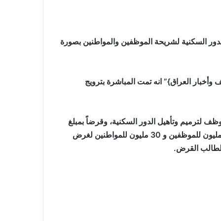
لدور السكنية لشريحة الموظفين والمواطنين بصورة
وأخبار العراق}” انه تمت المباشرة بترويج
صرف قرر منح قرضا بمبلغ ٥٠ مليون للموظف لترميم وتأهيل الدور السكنية، وقرضاً بمبلغ
30 مليون للمواطنين، مشيرا الى إن التقديم على قروض 50 مليون للموظفين و 30 مليون للمواطنين لغرض
 لطالب القرض.