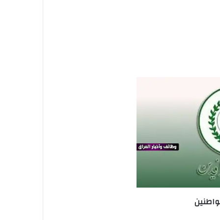
واطنين