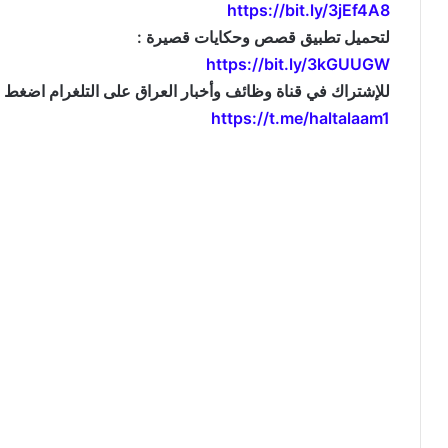
https://bit.ly/3jEf4A8
لتحميل تطبيق قصص وحكايات قصيرة :
https://bit.ly/3kGUUGW
للإشتراك في قناة وظائف وأخبار العراق على التلغرام اضغط ال
https://t.me/haltalaam1
موقع: وظائف العراق , وظائف واخبار العراق , اخبار العراق , وظائف في العراق , وظائف شاغرة , العراق 
jobs and news , iraq news , iraqjobs , وظائف وتعيينات العراق , اريد تعيين , 
, تعيينات اليوم